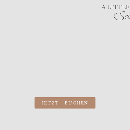
A LITTL
Sa
JETZT BUCHEN