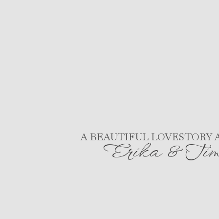
A BEAUTIFUL LOVESTORY
Erika & Tim