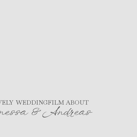
VELY WEDDINGFILM ABOUT
nessa & Andreas