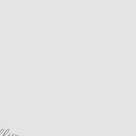
H
lip