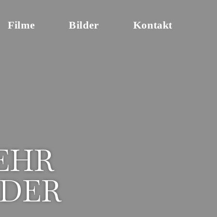
Filme
Bilder
Kontakt
EHR
LDER